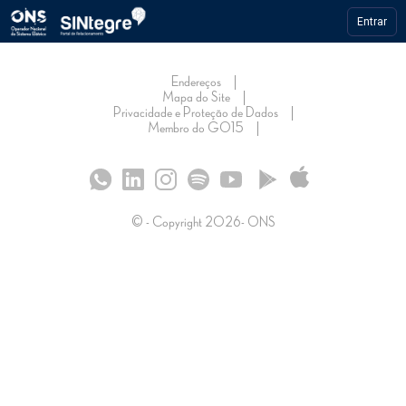
Entrar
Endereços
Mapa do Site
Privacidade e Proteção de Dados
Membro do GO15
© - Copyright
2026
- ONS