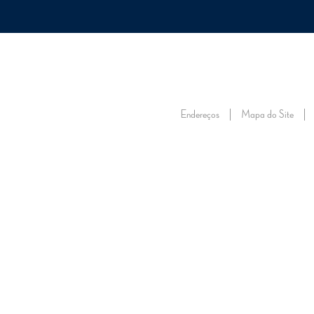
ONSTEC
TRABALHE NO ONS
VISITE O ONS
FALE CONOSCO
FORNECEDORE
SOBRE
SOBRE
ENERGIA
ENERGIA
ENERGIA
RE
O ONS
O SIN
NO FUTURO
AMANHÃ
AGORA
DA
Endereços
Mapa do Site