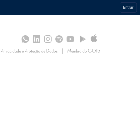
Entrar
S
SULTADOS
 OPERAÇÃO
CONHECIMENTO
IMPRENSA
Privacidade e Proteção de Dados
Membro do GO15