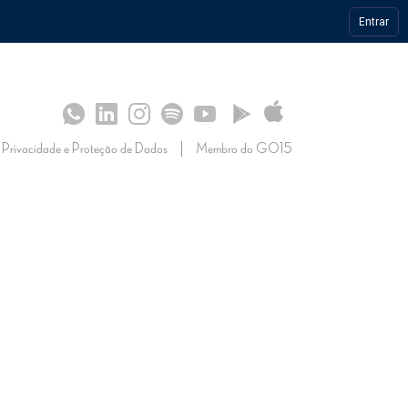
Entrar
S
SULTADOS
 OPERAÇÃO
CONHECIMENTO
IMPRENSA
Privacidade e Proteção de Dados
Membro do GO15