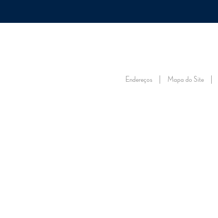
ONSTEC
TRABALHE NO ONS
VISITE O ONS
FALE CONOSCO
FORNECEDORE
SOBRE
SOBRE
ENERGIA
ENERGIA
ENERGIA
RE
O ONS
O SIN
NO FUTURO
AMANHÃ
AGORA
DA
Endereços
Mapa do Site