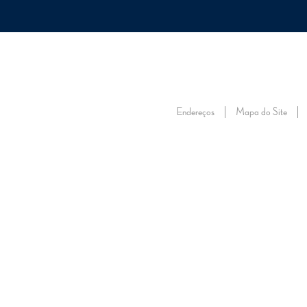
ONSTEC
TRABALHE NO ONS
VISITE O ONS
FALE CONOSCO
FORNECEDORE
SOBRE
SOBRE
ENERGIA
ENERGIA
ENERGIA
RE
O ONS
O SIN
NO FUTURO
AMANHÃ
AGORA
DA
Endereços
Mapa do Site