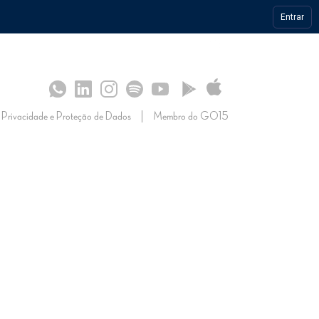
Entrar
S
SULTADOS
 OPERAÇÃO
CONHECIMENTO
IMPRENSA
Privacidade e Proteção de Dados
Membro do GO15