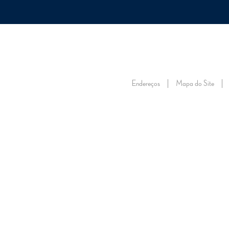
ONSTEC
TRABALHE NO ONS
VISITE O ONS
FALE CONOSCO
FORNECEDORE
SOBRE
SOBRE
ENERGIA
ENERGIA
ENERGIA
RE
O ONS
O SIN
NO FUTURO
AMANHÃ
AGORA
DA
Endereços
Mapa do Site