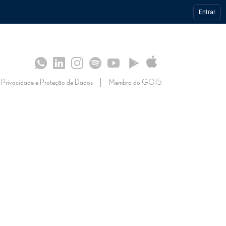
Entrar
S
SULTADOS
 OPERAÇÃO
CONHECIMENTO
IMPRENSA
Privacidade e Proteção de Dados
Membro do GO15