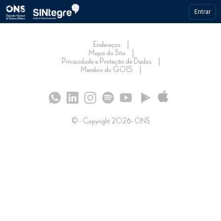
Entrar
Endereços
Mapa do Site
Privacidade e Proteção de Dados
Membro do GO15
© - Copyright
2026
- ONS