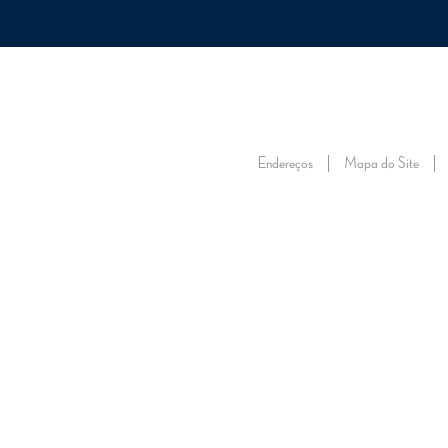
ONSTEC
TRABALHE NO ONS
VISITE O ONS
FALE CONOSCO
FORNECEDORE
SOBRE
SOBRE
ENERGIA
ENERGIA
ENERGIA
RE
O ONS
O SIN
NO FUTURO
AMANHÃ
AGORA
DA
Endereços
Mapa do Site