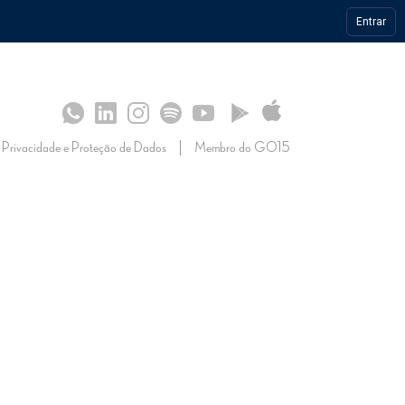
Entrar
S
SULTADOS
 OPERAÇÃO
CONHECIMENTO
IMPRENSA
Privacidade e Proteção de Dados
Membro do GO15