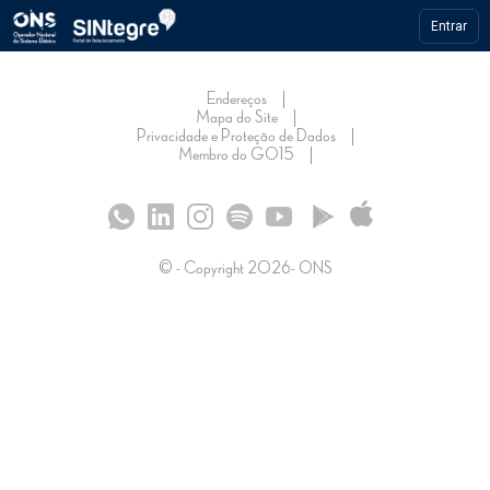
Entrar
Endereços
Mapa do Site
Privacidade e Proteção de Dados
Membro do GO15
© - Copyright
2026
- ONS