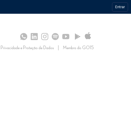
Entrar
S
SULTADOS
 OPERAÇÃO
CONHECIMENTO
IMPRENSA
Privacidade e Proteção de Dados
Membro do GO15