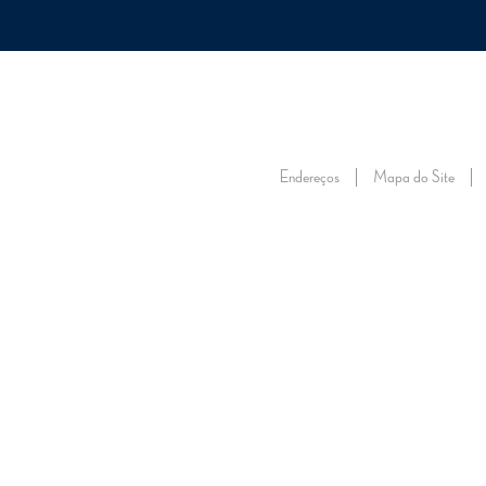
ONSTEC
TRABALHE NO ONS
VISITE O ONS
FALE CONOSCO
FORNECEDORE
SOBRE
SOBRE
ENERGIA
ENERGIA
ENERGIA
RE
O ONS
O SIN
NO FUTURO
AMANHÃ
AGORA
DA
Endereços
Mapa do Site